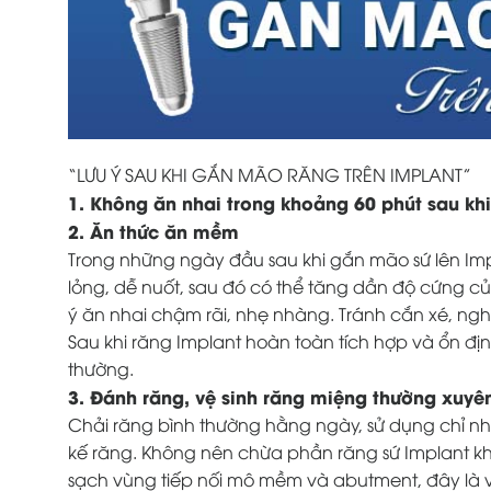
“LƯU Ý SAU KHI GẮN MÃO RĂNG TRÊN IMPLANT”
1. Không ăn nhai trong khoảng 60 phút sau kh
2. Ăn thức ăn mềm
Trong những ngày đầu sau khi gắn mão sứ lên I
lỏng, dễ nuốt, sau đó có thể tăng dần độ cứng c
ý ăn nhai chậm rãi, nhẹ nhàng. Tránh cắn xé, ng
Sau khi răng Implant hoàn toàn tích hợp và ổn đị
thường.
3. Đánh răng, vệ sinh răng miệng thường xuyê
Chải răng bình thường hằng ngày, sử dụng chỉ n
kế răng. Không nên chừa phần răng sứ Implant k
sạch vùng tiếp nối mô mềm và abutment, đây l