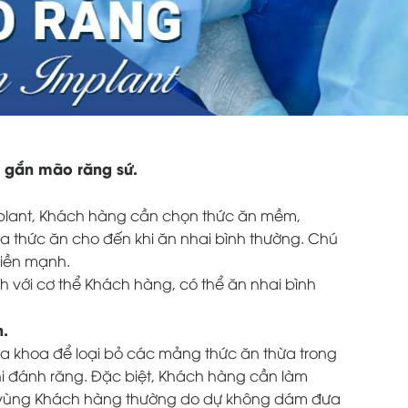
i gắn mão răng sứ.
mplant, Khách hàng cần chọn thức ăn mềm,
ủa thức ăn cho đến khi ăn nhai bình thường. Chú
hiền mạnh.
nh với cơ thể Khách hàng, có thể ăn nhai bình
n.
ha khoa để loại bỏ các mảng thức ăn thừa trong
hi đánh răng. Đặc biệt, Khách hàng cần làm
à vùng Khách hàng thường do dự không dám đưa