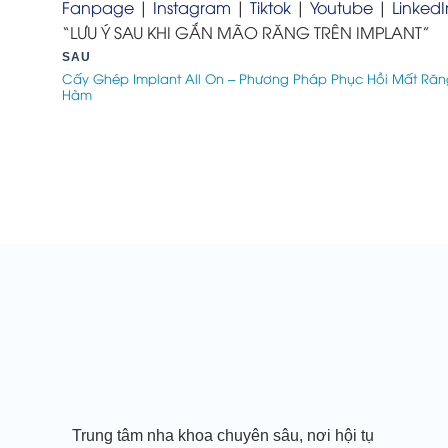
Fanpage
|
Instagram
|
Tiktok
|
Youtube
|
LinkedI
“LƯU Ý SAU KHI GẮN MÃO RĂNG TRÊN IMPLANT”
SAU
Cấy Ghép Implant All On – Phương Pháp Phục Hồi Mất Răn
Hàm
Trung tâm nha khoa chuyên sâu, nơi hội tụ