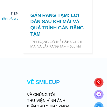
TIẾP
GẮN RĂNG TẠM: LỜI
 THÂN RĂNG
DẶN SAU KHI MÀI VÀ
QUÁ TRÌNH GẮN RĂNG
TẠM
TÌNH TRẠNG CÓ THỂ GẶP SAU KHI
MÀI VÀ LẮP RĂNG TẠM – Sau khi
VỀ SMILEUP
VỀ CHÚNG TÔI
THƯ VIỆN HÌNH ẢNH
KIẾN THỨC NHA KHOA