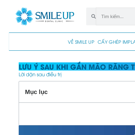
VỀ SMILE UP
CẤY GHÉP IMPL
LƯU Ý SAU KHI GẮN MÃO RĂNG T
Lời dặn sau điều trị
Mục lục