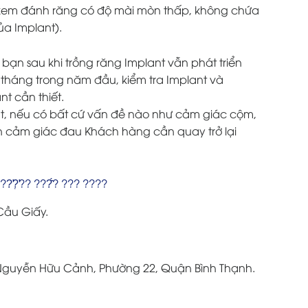
 kem đánh răng có độ mài mòn thấp, không chứa
ủa Implant).
 bạn sau khi trồng răng Implant vẫn phát triển
 3 tháng trong năm đầu, kiểm tra Implant và
nt cần thiết.
nt, nếu có bất cứ vấn đề nào như cảm giác cộm,
ện cảm giác đau Khách hàng cần quay trở lại
??̛?̛̣?? ???̂́? ??? ????
Cầu Giấy.
 Nguyễn Hữu Cảnh, Phường 22, Quận Bình Thạnh.