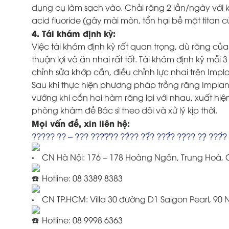
dụng cụ làm sạch vào. Chải răng 2 lần/ngày với
acid fluoride (gây mài mòn, tổn hại bề mặt titan c
4. Tái khám định kỳ:
Việc tái khám định kỳ rất quan trọng, dù răng của
thuận lợi và ăn nhai rất tốt. Tái khám định kỳ mỗi
chỉnh sửa khớp cắn, điều chỉnh lực nhai trên Impla
Sau khi thực hiện phương pháp trồng răng Impla
vướng khi cắn hai hàm răng lại với nhau, xuất hi
phòng khám đề Bác sĩ theo dõi và xử lý kịp thời.
Mọi vấn đề, xin liên hệ:
????? ?? – ??? ???̛?̛?? ??̀?? ??̉? ???̂̉? ??̣?? ??̣ ???̂́? 
CN Hà Nội: 176 – 178 Hoàng Ngân, Trung Hoà, 
Hotline: 08 3389 8383
CN TP.HCM: Villa 30 đường D1 Saigon Pearl, 90
Hotline: 08 9998 6363