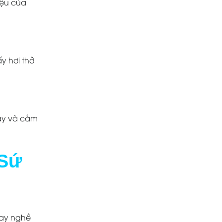
iệu của
y hơi thở
lay và cảm
 Sứ
tay nghề