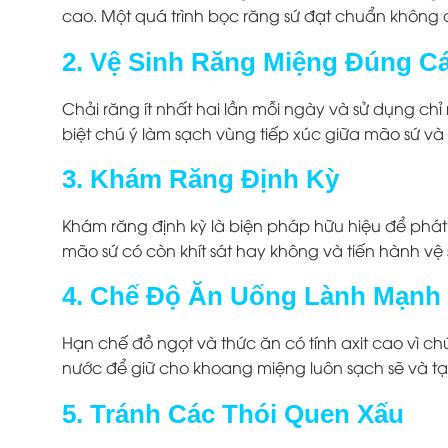
cao. Một quá trình bọc răng sứ đạt chuẩn không 
2. Vệ Sinh Răng Miệng Đúng C
Chải răng ít nhất hai lần mỗi ngày và sử dụng c
biệt chú ý làm sạch vùng tiếp xúc giữa mão sứ và n
3. Khám Răng Định Kỳ
Khám răng định kỳ là biện pháp hữu hiệu để phát h
mão sứ có còn khít sát hay không và tiến hành vệ
4. Chế Độ Ăn Uống Lành Mạnh
Hạn chế đồ ngọt và thức ăn có tính axit cao vì 
nước để giữ cho khoang miệng luôn sạch sẽ và tạo 
5. Tránh Các Thói Quen Xấu