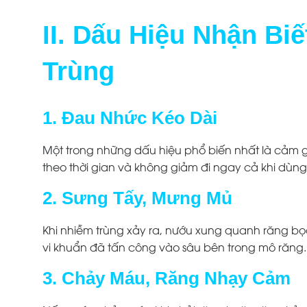
II. Dấu Hiệu Nhận Bi
Trùng
1. Đau Nhức Kéo Dài
Một trong những dấu hiệu phổ biến nhất là cảm g
theo thời gian và không giảm đi ngay cả khi dùn
2. Sưng Tấy, Mưng Mủ
Khi nhiễm trùng xảy ra, nướu xung quanh răng bọc
vi khuẩn đã tấn công vào sâu bên trong mô răng.
3. Chảy Máu, Răng Nhạy Cảm