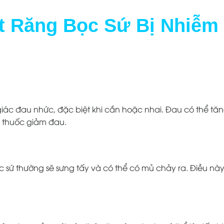
ết Răng Bọc Sứ Bị Nhiễm
iác đau nhức, đặc biệt khi cắn hoặc nhai. Đau có thể tă
g thuốc giảm đau.
 sứ thường sẽ sưng tấy và có thể có mủ chảy ra. Điều nà