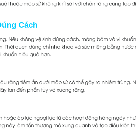
thuật hoặc mão sứ không khít sát với chân răng cũng tạo đ
Đúng Cách
ng. Nếu không vệ sinh đúng cách, mảng bám và vi khuẩn s
. Thói quen dùng chỉ nha khoa và súc miệng bằng nước 
vi khuẩn hiệu quả hơn.
âu răng tiềm ẩn dưới mão sứ có thể gây ra nhiễm trùng. 
và lây lan đến phần tủy và xương răng.
h hoặc áp lực ngoại lực từ các hoạt động hàng ngày như
g này làm tổn thương mô xung quanh và tạo điều kiện thu