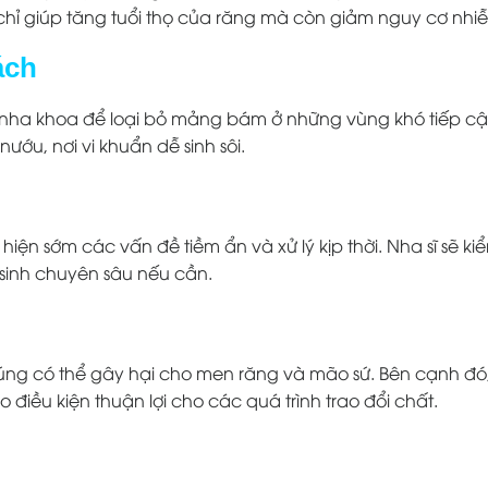
chỉ giúp tăng tuổi thọ của răng mà còn giảm nguy cơ nhiễ
ách
hỉ nha khoa để loại bỏ mảng bám ở những vùng khó tiếp c
ướu, nơi vi khuẩn dễ sinh sôi.
iện sớm các vấn đề tiềm ẩn và xử lý kịp thời. Nha sĩ sẽ ki
 sinh chuyên sâu nếu cần.
chúng có thể gây hại cho men răng và mão sứ. Bên cạnh đ
điều kiện thuận lợi cho các quá trình trao đổi chất.