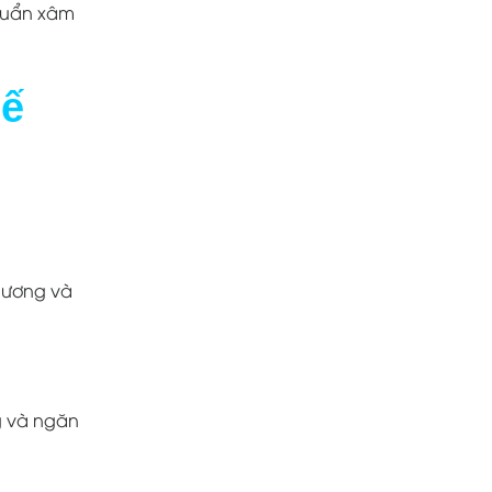
khuẩn xâm
hế
thương và
g và ngăn