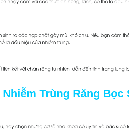
ên nhạy cảm với các thức ăn nóng, lạnh, có thể là dấu h
sản sinh ra các hợp chất gây mùi khó chịu. Nếu bạn cảm thấ
hể là dấu hiệu của nhiễm trùng.
t liên kết với chân răng tự nhiên, dẫn đến tình trạng lung 
a Nhiễm Trùng Răng Bọc
ứ, hãy chọn những cơ sở nha khoa có uy tín và bác sĩ có 