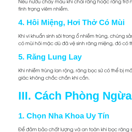
Nếu nướu chảy máu khi chải răng hoặc răng trở n
tình trạng viêm nhiễm.
4. Hôi Miệng, Hơi Thở Có Mùi
Khi vi khuẩn sinh sôi trong ổ nhiễm trùng, chúng 
có mùi hôi mặc dù đã vệ sinh răng miệng, đó có t
5. Răng Lung Lay
Khi nhiễm trùng lan rộng, răng bọc sứ có thể bị mấ
giác không chắc chắn khi cắn.
III. Cách Phòng Ngừ
1. Chọn Nha Khoa Uy Tín
Để đảm bảo chất lượng và an toàn khi bọc răng s