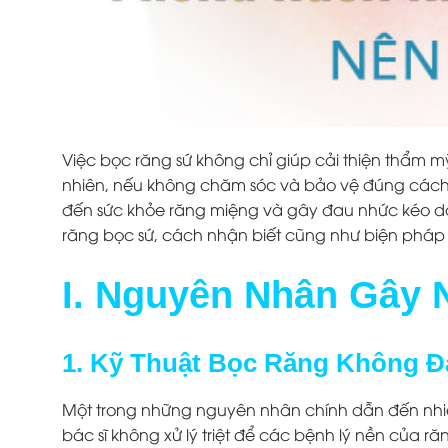
Việc bọc răng sứ không chỉ giúp cải thiện thẩm
nhiên, nếu không chăm sóc và bảo vệ đúng cách,
đến sức khỏe răng miệng và gây đau nhức kéo dài
răng bọc sứ, cách nhận biết cũng như biện pháp 
I. Nguyên Nhân Gây 
1. Kỹ Thuật Bọc Răng Không 
Một trong những nguyên nhân chính dẫn đến nhiễ
bác sĩ không xử lý triệt để các bệnh lý nền của r