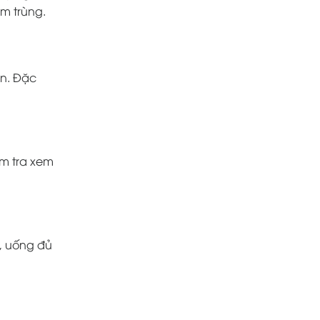
m trùng.
ận. Đặc
ểm tra xem
ó, uống đủ