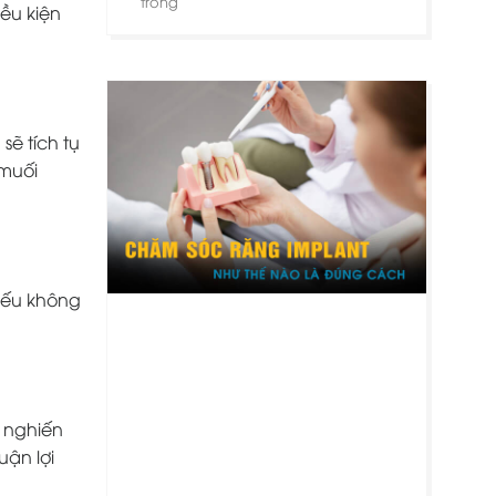
trong
iều kiện
ẽ tích tụ
muối
Nếu không
 nghiến
ận lợi