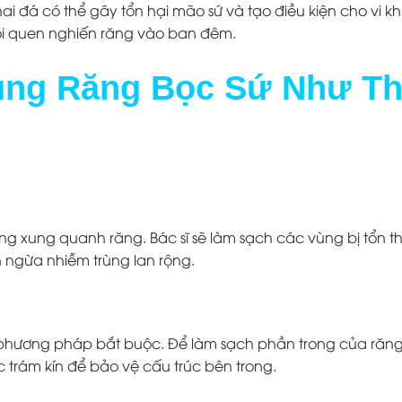
ai đá có thể gây tổn hại mão sứ và tạo điều kiện cho vi 
i quen nghiến răng vào ban đêm.
Trùng Răng Bọc Sứ Như T
ng xung quanh răng. Bác sĩ sẽ làm sạch các vùng bị tổn 
 ngừa nhiễm trùng lan rộng.
là phương pháp bắt buộc. Để làm sạch phần trong của răn
c trám kín để bảo vệ cấu trúc bên trong.