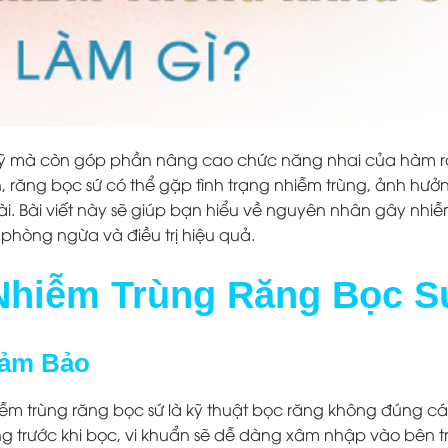
 mỹ mà còn góp phần nâng cao chức năng nhai của hàm r
 răng bọc sứ có thể gặp tình trạng nhiễm trùng, ảnh hưở
. Bài viết này sẽ giúp bạn hiểu về nguyên nhân gây nhiễ
phòng ngừa và điều trị hiệu quả.
Nhiễm Trùng Răng Bọc S
Đảm Bảo
m trùng răng bọc sứ là kỹ thuật bọc răng không đúng c
ăng trước khi bọc, vi khuẩn sẽ dễ dàng xâm nhập vào bên 