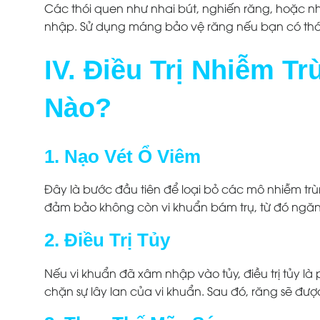
Các thói quen như nhai bút, nghiến răng, hoặc nh
nhập. Sử dụng máng bảo vệ răng nếu bạn có thó
IV. Điều Trị Nhiễm 
Nào?
1. Nạo Vét Ổ Viêm
Đây là bước đầu tiên để loại bỏ các mô nhiễm trù
đảm bảo không còn vi khuẩn bám trụ, từ đó ngăn
2. Điều Trị Tủy
Nếu vi khuẩn đã xâm nhập vào tủy, điều trị tủy 
chặn sự lây lan của vi khuẩn. Sau đó, răng sẽ đượ