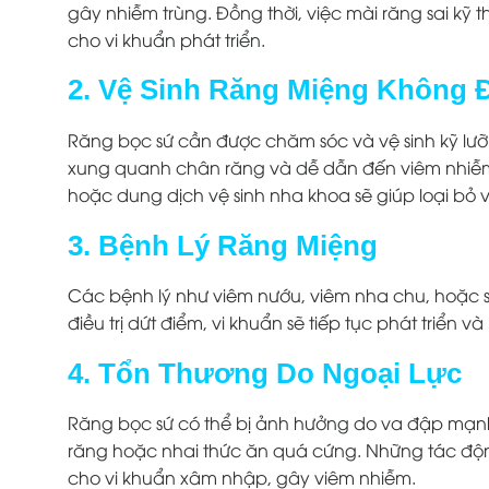
gây nhiễm trùng. Đồng thời, việc mài răng sai kỹ 
cho vi khuẩn phát triển.
2. Vệ Sinh Răng Miệng Không 
Răng bọc sứ cần được chăm sóc và vệ sinh kỹ lưỡ
xung quanh chân răng và dễ dẫn đến viêm nhiễm
hoặc dung dịch vệ sinh nha khoa sẽ giúp loại bỏ 
3. Bệnh Lý Răng Miệng
Các bệnh lý như viêm nướu, viêm nha chu, hoặc s
điều trị dứt điểm, vi khuẩn sẽ tiếp tục phát triển 
4. Tổn Thương Do Ngoại Lực
Răng bọc sứ có thể bị ảnh hưởng do va đập mạn
răng hoặc nhai thức ăn quá cứng. Những tác độn
cho vi khuẩn xâm nhập, gây viêm nhiễm.